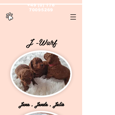
+49 (0) 176
70095269
J -Wurf
Juna , Janda , Julie