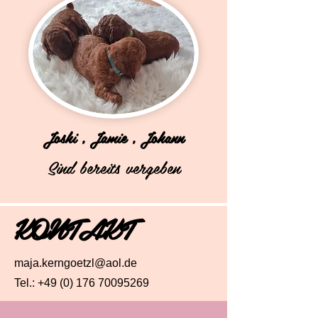
Joshi , Jamie , Johann
Sind bereits vergeben
KONTAKT
maja.kerngoetzl@aol.de
Tel.:
+49 (0) 176 70095269